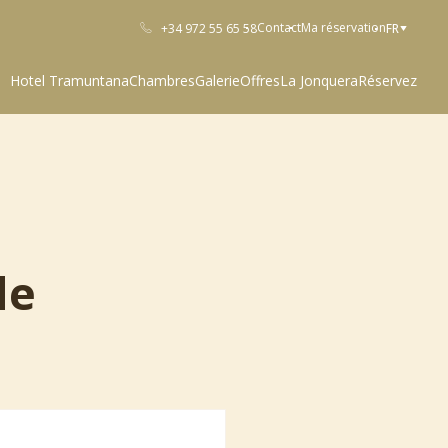
Contact
Ma réservation
+34 972 55 65 58
FR
Hotel Tramuntana
Chambres
Galerie
Offres
La Jonquera
Réservez
de