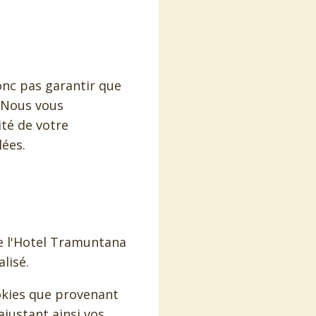
onc pas garantir que
. Nous vous
té de votre
lées.
e l'Hotel Tramuntana
lisé.
ookies que provenant
justant ainsi vos