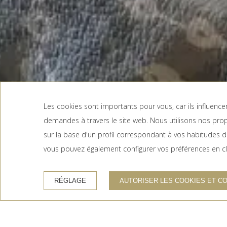
Les cookies sont importants pour vous, car ils influenc
demandes à travers le site web. Nous utilisons nos prop
DATE D'ARRIVÉE
DATE DE DÉPART
sur la base d'un profil correspondant à vos habitudes de 
6
7
Août, 2026
Août, 2026
JEUDI
VENDREDI
vous pouvez également configurer vos préférences en cli
6 août, 2026
7 août, 2026
RÉGLAGE
AUTORISER LES COOKIES ET C
AVANTAGES DE LA RÉSERVATION SUR LE SITE OFFICIEL
Accueil
/
Galerie