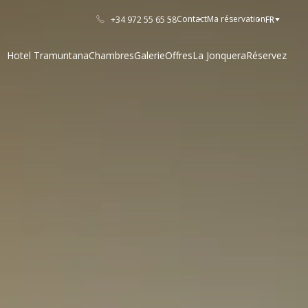
Contact
Ma réservation
+34 972 55 65 58
FR
Hotel Tramuntana
Chambres
Galerie
Offres
La Jonquera
Réservez