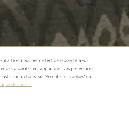
identialité et nous permettent de répondre à vos
rer des publicités en rapport avec vos préférences
DE PROMOTIONNEL
installation, cliquez sur 'Accepter les cookies' ou
RÉSERVE
itique de cookies
Parking gratuit
Wifi gratuit