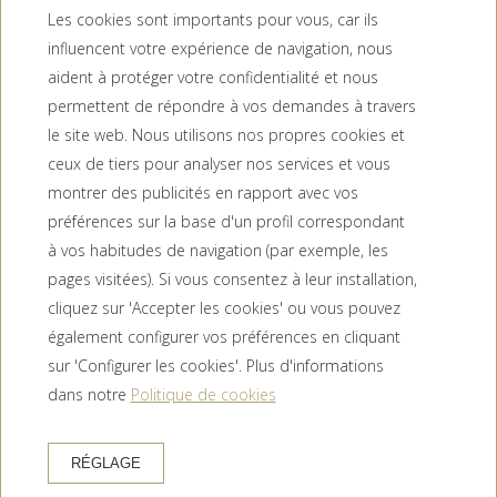
Les cookies sont importants pour vous, car ils
influencent votre expérience de navigation, nous
aident à protéger votre confidentialité et nous
permettent de répondre à vos demandes à travers
le site web. Nous utilisons nos propres cookies et
ceux de tiers pour analyser nos services et vous
montrer des publicités en rapport avec vos
préférences sur la base d'un profil correspondant
Conditions de réservation
à vos habitudes de navigation (par exemple, les
Politique de confidentialité
pages visitées). Si vous consentez à leur installation,
Politique de cookies
cliquez sur 'Accepter les cookies' ou vous pouvez
Avis juridique
également configurer vos préférences en cliquant
Newsletter
sur 'Configurer les cookies'. Plus d'informations
Contactez
dans notre
Politique de cookies
HOTEL TRAMUNTANA
Carrer Mas del Pla, 7, 17700 La Jonquera, Girona (España)
RÉGLAGE
+34 972 55 65 58
COMMENT ARRIVER ?