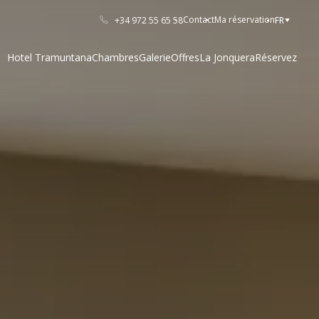
Contact
Ma réservation
+34 972 55 65 58
FR
Hotel Tramuntana
Chambres
Galerie
Offres
La Jonquera
Réservez