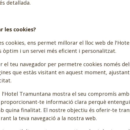
s detallada.
r les cookies?
es cookies, ens permet millorar el lloc web de l'Ho
 òptim i un servei més eficient i personalitzat.
ar el teu navegador per permetre cookies només del
gines que estàs visitant en aquest moment, ajustant 
itat.
, l'Hotel Tramuntana mostra el seu compromís amb l
, proporcionant-te informació clara perquè entengui
b quina finalitat. El nostre objectiu és oferir-te tra
ant la teva navegació a la nostra web.