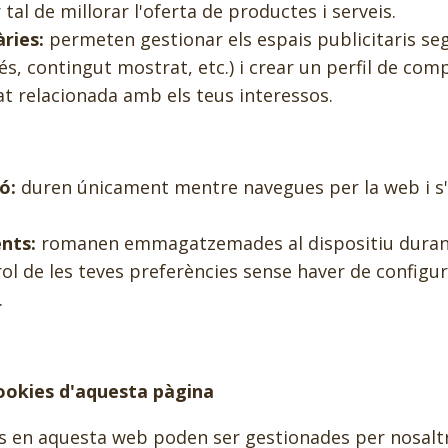
 tal de millorar l'oferta de productes i serveis.
àries:
permeten gestionar els espais publicitaris seg
és, contingut mostrat, etc.) i crear un perfil de c
at relacionada amb els teus interessos.
ó:
duren únicament mentre navegues per la web i s'
nts:
romanen emmagatzemades al dispositiu duran
trol de les teves preferències sense haver de configu
.
cookies d'aquesta pàgina
es en aquesta web poden ser gestionades per nosalt