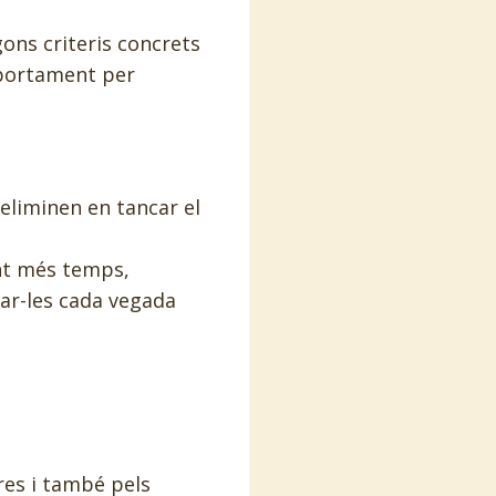
ons criteris concrets
omportament per
eliminen en tancar el
t més temps,
rar-les cada vegada
res i també pels