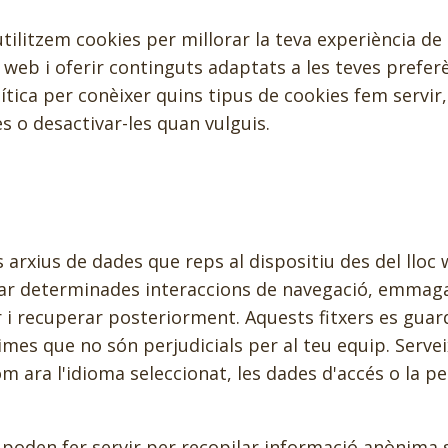
ilitzem cookies per millorar la teva experiència de
 web i oferir continguts adaptats a les teves prefer
tica per conèixer quins tipus de cookies fem servir,
s o desactivar-les quan vulguis.
 arxius de dades que reps al dispositiu des del lloc 
strar determinades interaccions de navegació, emma
r i recuperar posteriorment. Aquests fitxers es guar
es que no són perjudicials per al teu equip. Servei
m ara l'idioma seleccionat, les dades d'accés o la pe
poden fer servir per recopilar informació anònima s