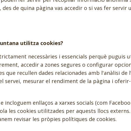
 des de quina pàgina vas accedir o si vas fer servir 
untana utilitza cookies?
rictament necessàries i essencials perquè puguis uti
urement, accedir a zones segures o configurar opcio
es que recullen dades relacionades amb l'anàlisi de 
 el servei, mesurar el rendiment de la pàgina i oferir
 incloguem enllaços a xarxes socials (com Facebook
a les cookies utilitzades per aquests llocs externs.
nem revisar les pròpies polítiques de cookies.