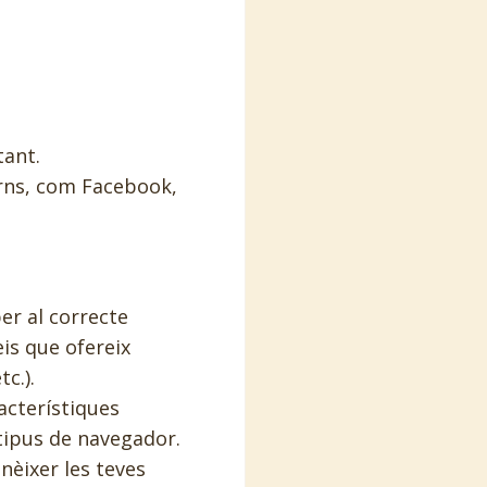
tant.
erns, com Facebook,
er al correcte
eis que ofereix
c.).
acterístiques
 tipus de navegador.
onèixer les teves