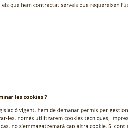
els que hem contractat serveis que requereixen l'ús
minar les cookies ?
gislació vigent, hem de demanar permís per gestiona
zar-les, només utilitzarem cookies tècniques, impre
 cas, no s'emmagatzemarà cap altra cookie. Si cont