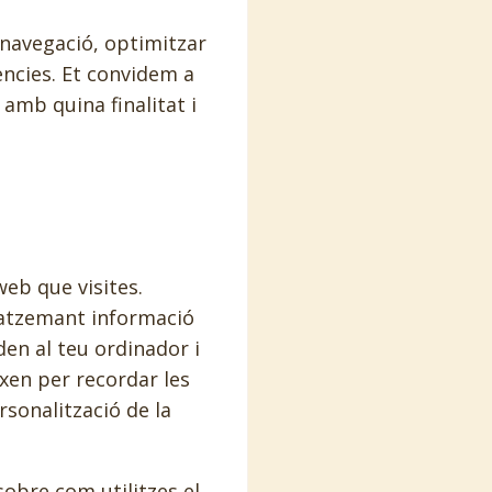
 navegació, optimitzar
ències. Et convidem a
 amb quina finalitat i
web que visites.
gatzemant informació
den al teu ordinador i
xen per recordar les
rsonalització de la
obre com utilitzes el