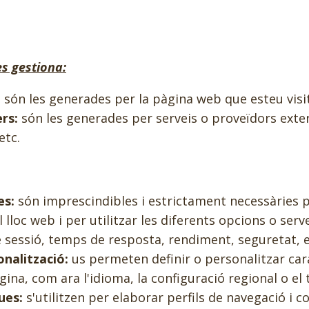
es gestiona:
:
són les generades per la pàgina web que esteu visi
rs:
són les generades per serveis o proveïdors ext
etc.
es:
són imprescindibles i estrictament necessàries p
lloc web i per utilitzar les diferents opcions o serv
sessió, temps de resposta, rendiment, seguretat, et
nalització:
us permeten definir o personalitzar car
gina, com ara l'idioma, la configuració regional o el
ues:
s'utilitzen per elaborar perfils de navegació i c