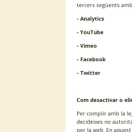
tercers següents amb 
- Analytics
- YouTube
- Vimeo
- Facebook
- Twitter
Com desactivar o eli
Per complir amb la le
decideixes no autorit
per la web. En aquest