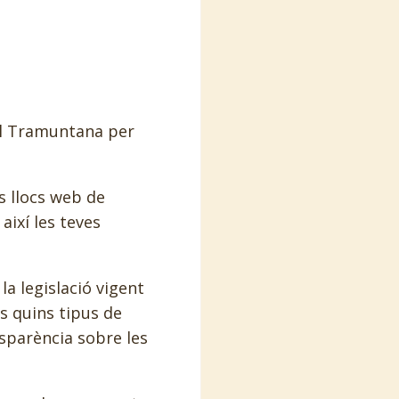
tel Tramuntana per
s llocs web de
així les teves
a legislació vigent
s quins tipus de
nsparència sobre les