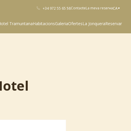
Contacte
La meva reserva
+34 972 55 65 58
CA
Hotel Tramuntana
Habitacions
Galeria
Ofertes
La Jonquera
Reservar
Hotel