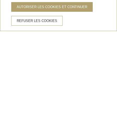
INSCRIVEZ-VOUS À NOTRE NEWSLETTER
AUTORISER LES COOKIES ET CONTINUER
POUR RECEVOIR DES OFFRES SPÉCIALES
REFUSER LES COOKIES
S'ABONNER
Conditions de réservation
Politique de confidentialité
Politique de cookies
Avis juridique
Newsletter