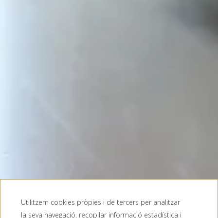
Utilitzem cookies pròpies i de tercers per analitzar
la seva navegació, recopilar informació estadística i