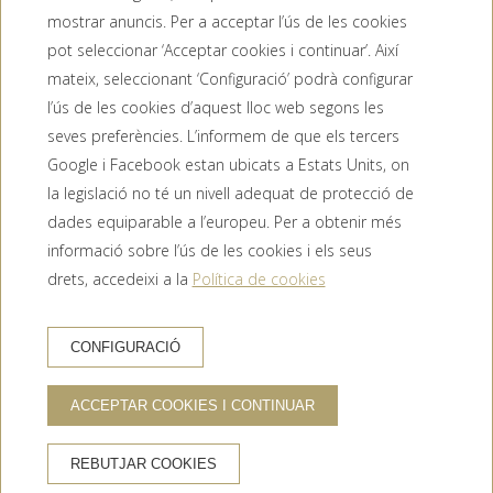
mostrar anuncis. Per a acceptar l’ús de les cookies
pot seleccionar ‘Acceptar cookies i continuar’. Així
mateix, seleccionant ‘Configuració’ podrà configurar
l’ús de les cookies d’aquest lloc web segons les
seves preferències. L’informem de que els tercers
Google i Facebook estan ubicats a Estats Units, on
la legislació no té un nivell adequat de protecció de
dades equiparable a l’europeu. Per a obtenir més
informació sobre l’ús de les cookies i els seus
drets, accedeixi a la
Política de cookies
RESERVA HOTEL
CONFIGURACIÓ
ACCEPTAR COOKIES I CONTINUAR
AVANTATGES DE RESERVAR AL WEB OFICIAL
REBUTJAR COOKIES