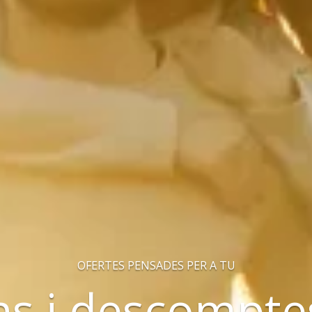
OFERTES PENSADES PER A TU
s i descomptes