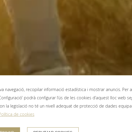
eva navegació, recopilar informació estadística i mostrar anuncis. Per 
 ‘Configuració’ podrà configurar l’ús de les cookies d’aquest lloc web 
HABITACIONS I PERSONES
CO
 on la legislació no té un nivell adequat de protecció de dades equipa
Política de cookies