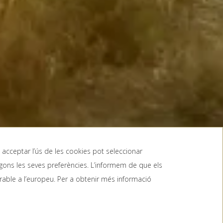
a acceptar l’ús de les cookies pot seleccionar
segons les seves preferències. L’informem de que els
DI PROMOCIONAL
rable a l’europeu. Per a obtenir més informació
RESERVAR