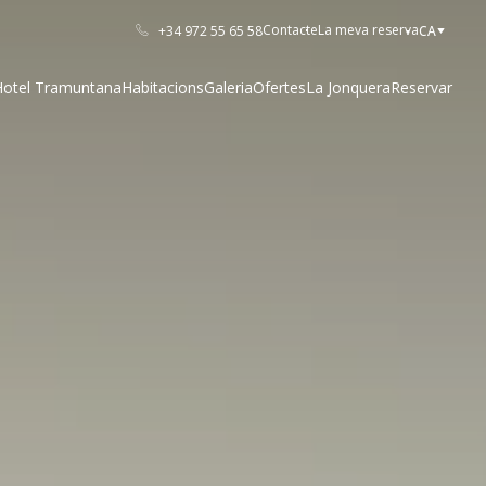
Contacte
La meva reserva
+34 972 55 65 58
CA
Hotel Tramuntana
Habitacions
Galeria
Ofertes
La Jonquera
Reservar