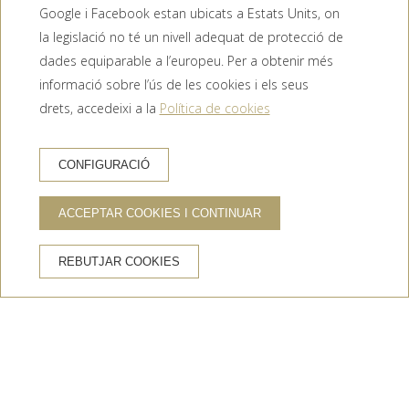
Google i Facebook estan ubicats a Estats Units, on
la legislació no té un nivell adequat de protecció de
dades equiparable a l’europeu. Per a obtenir més
informació sobre l’ús de les cookies i els seus
drets, accedeixi a la
Política de cookies
RESERVA HOTEL
CONFIGURACIÓ
ACCEPTAR COOKIES I CONTINUAR
AVANTATGES DE RESERVAR AL WEB OFICIAL
REBUTJAR COOKIES
Pàgina web oficial
Millor preu garantit
Pàrquing gratuït
Wifi gratis