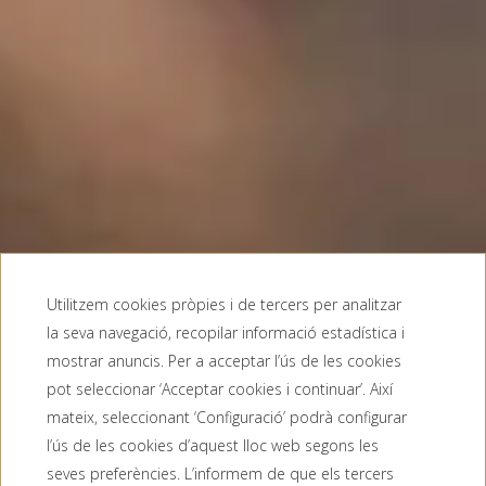
Utilitzem cookies pròpies i de tercers per analitzar
la seva navegació, recopilar informació estadística i
mostrar anuncis. Per a acceptar l’ús de les cookies
pot seleccionar ‘Acceptar cookies i continuar’. Així
mateix, seleccionant ‘Configuració’ podrà configurar
l’ús de les cookies d’aquest lloc web segons les
seves preferències. L’informem de que els tercers