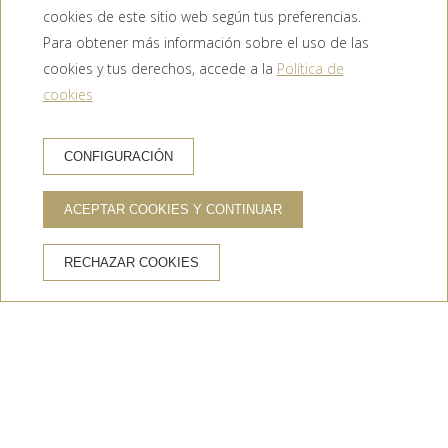
cookies de este sitio web según tus preferencias.
Para obtener más información sobre el uso de las
cookies y tus derechos, accede a la
Política de
cookies
RESERVA HOTEL
CONFIGURACIÓN
ACEPTAR COOKIES Y CONTINUAR
VENTAJAS DE RESERVAR EN LA WEB OFICIAL
RECHAZAR COOKIES
Página web oficial
Mejor precio garantizado
Parking gratuito
Wifi gratis
Inicio
/
La Jonquera
/
Lugares para visitar cerca